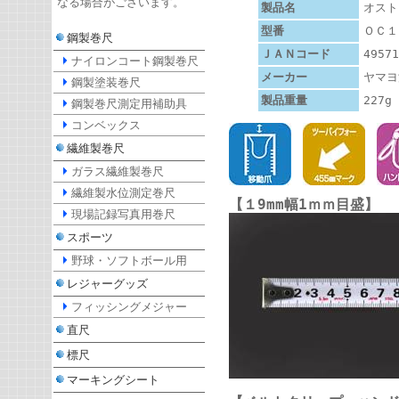
なる場合がございます。
製品名
オスト
型番
ＯＣ１
鋼製巻尺
ＪＡＮコード
49571
ナイロンコート鋼製巻尺
メーカー
ヤマヨ
鋼製塗装巻尺
製品重量
227g
鋼製巻尺測定用補助具
コンベックス
繊維製巻尺
ガラス繊維製巻尺
繊維製水位測定巻尺
【１9mm幅1ｍｍ目盛】
現場記録写真用巻尺
スポーツ
野球・ソフトボール用
レジャーグッズ
フィッシングメジャー
直尺
標尺
マーキングシート