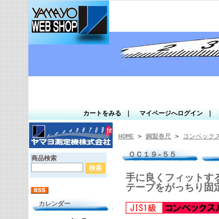
カートをみる
｜
マイページへログイン
｜
HOME
>
鋼製巻尺
>
コンベック
ＯＣ１９-５５
商品検索
手に良くフィットす
テープをがっちり固定
カレンダー