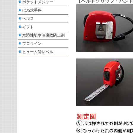
【ベルトクリップ・ハン
ポケットメジャー
ばね式手秤
ヘルス
ギフト
水溶性切削油腐敗防止剤
プロライン
ヒューム管レベル