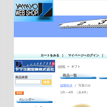
カートをみる
｜
マイページへログイン
｜
HOME
> ギフト
商品一覧
商品検索
説明付き
/ 写真のみ
1件～4件 （全4件）
カレンダー