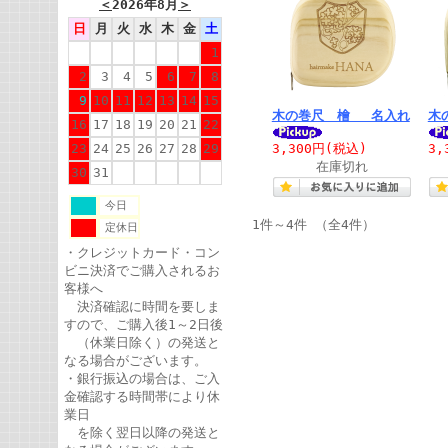
＜
2026年8月
＞
日
月
火
水
木
金
土
1
2
3
4
5
6
7
8
9
10
11
12
13
14
15
木の巻尺 檜 名入れ
木
16
17
18
19
20
21
22
23
24
25
26
27
28
29
3,300円
(税込)
3,
在庫切れ
30
31
今日
1件～4件 （全4件）
定休日
・クレジットカード・コン
ビニ決済でご購入されるお
客様へ
決済確認に時間を要しま
すので、ご購入後1～2日後
（休業日除く）の発送と
なる場合がございます。
・銀行振込の場合は、ご入
金確認する時間帯により休
業日
を除く翌日以降の発送と