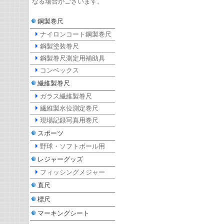
なる場合がございます。
鋼製巻尺
ナイロンコート鋼製巻尺
鋼製塗装巻尺
鋼製巻尺測定用補助具
コンベックス
繊維製巻尺
ガラス繊維製巻尺
繊維製水位測定巻尺
現場記録写真用巻尺
スポーツ
野球・ソフトボール用
レジャーグッズ
フィッシングメジャー
直尺
標尺
マーキングシート