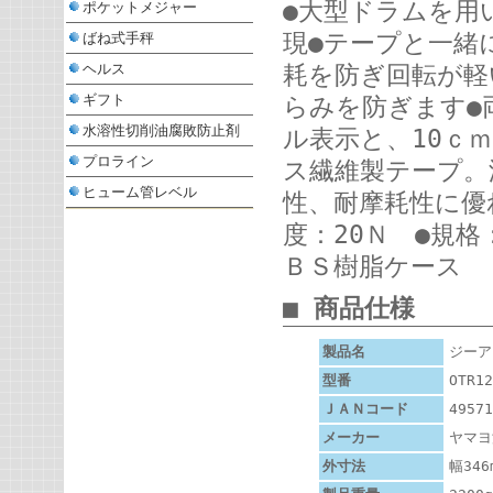
●大型ドラムを用
ポケットメジャー
現●テープと一緒
ばね式手秤
ヘルス
耗を防ぎ回転が軽
ギフト
らみを防ぎます●
水溶性切削油腐敗防止剤
ル表示と、10ｃ
プロライン
ス繊維製テープ。
ヒューム管レベル
性、耐摩耗性に優
度：20Ｎ ●規格
ＢＳ樹脂ケース
■ 商品仕様
製品名
ジーア
型番
OTR12
ＪＡＮコード
49571
メーカー
ヤマヨ
外寸法
幅346