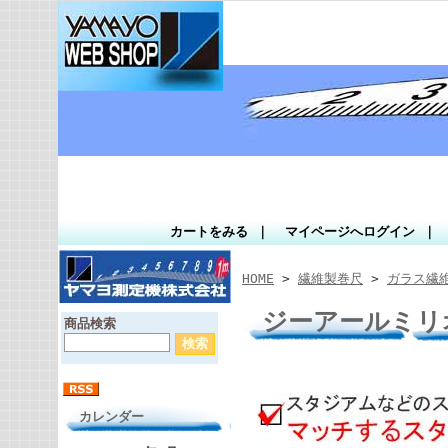
カートをみる
｜
マイページへログイン
｜
HOME
>
繊維製巻尺
>
ガラス繊
ジーアールミリ
商品検索
カレンダー