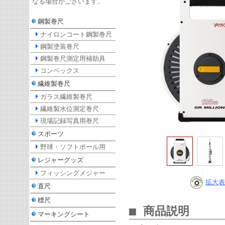
なる場合がございます。
鋼製巻尺
ナイロンコート鋼製巻尺
鋼製塗装巻尺
鋼製巻尺測定用補助具
コンベックス
繊維製巻尺
ガラス繊維製巻尺
繊維製水位測定巻尺
現場記録写真用巻尺
スポーツ
野球・ソフトボール用
レジャーグッズ
フィッシングメジャー
拡大表
直尺
標尺
■ 商品説明
マーキングシート