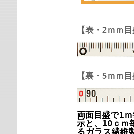
【表・2ｍｍ目
【裏・5ｍｍ目
両面目盛で1
示と、10ｃ
るガラス繊維