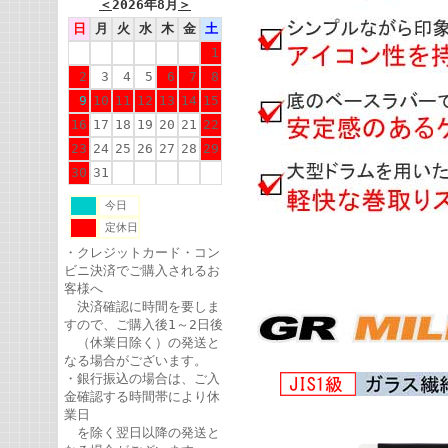
＜
2026年8月
＞
日
月
火
水
木
金
土
1
2
3
4
5
6
7
8
9
10
11
12
13
14
15
16
17
18
19
20
21
22
23
24
25
26
27
28
29
30
31
今日
定休日
・クレジットカード・コン
ビニ決済でご購入されるお
客様へ
決済確認に時間を要しま
すので、ご購入後1～2日後
（休業日除く）の発送と
なる場合がございます。
・銀行振込の場合は、ご入
金確認する時間帯により休
業日
を除く翌日以降の発送と