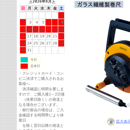
＜
2026年8月
＞
日
月
火
水
木
金
土
1
2
3
4
5
6
7
8
9
10
11
12
13
14
15
16
17
18
19
20
21
22
23
24
25
26
27
28
29
30
31
今日
定休日
・クレジットカード・コン
ビニ決済でご購入されるお
客様へ
決済確認に時間を要しま
すので、ご購入後1～2日後
（休業日除く）の発送と
なる場合がございます。
・銀行振込の場合は、ご入
金確認する時間帯により休
業日
拡大表
を除く翌日以降の発送と