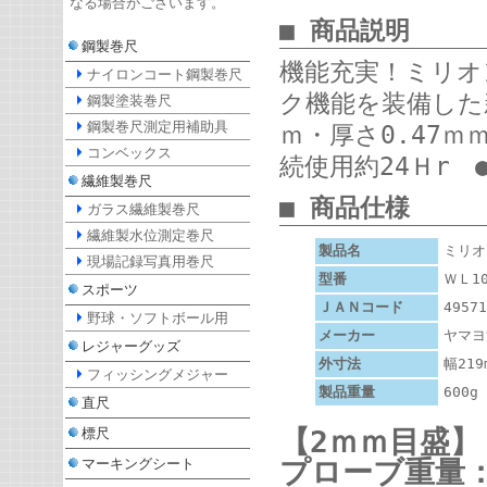
なる場合がございます。
■ 商品説明
鋼製巻尺
機能充実！ミリオ
ナイロンコート鋼製巻尺
ク機能を装備した
鋼製塗装巻尺
鋼製巻尺測定用補助具
ｍ・厚さ0.47
コンベックス
続使用約24Ｈr
繊維製巻尺
■ 商品仕様
ガラス繊維製巻尺
繊維製水位測定巻尺
製品名
ミリオ
現場記録写真用巻尺
型番
ＷＬ1
スポーツ
ＪＡＮコード
49571
野球・ソフトボール用
メーカー
ヤマヨ
レジャーグッズ
外寸法
幅219
フィッシングメジャー
製品重量
600g
直尺
【2ｍｍ目盛】
標尺
プローブ重量：
マーキングシート