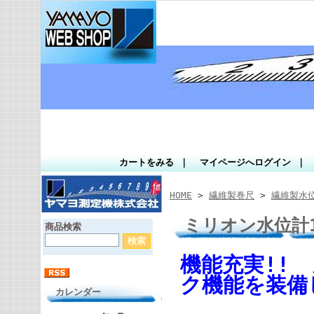
カートをみる
｜
マイページへログイン
｜
HOME
>
繊維製巻尺
>
繊維製水
ミリオン水位計
商品検索
機能充実!!
ク機能を装備
カレンダー