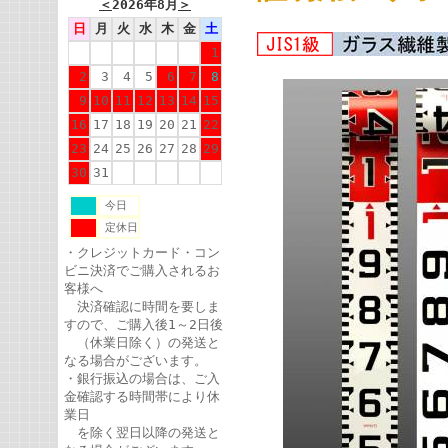
＜
2026年8月
＞
日
月
火
水
木
金
土
1
2
3
4
5
6
7
8
9
10
11
12
13
14
15
16
17
18
19
20
21
22
23
24
25
26
27
28
29
30
31
今日
定休日
・クレジットカード・コン
ビニ決済でご購入されるお
客様へ
決済確認に時間を要しま
すので、ご購入後1～2日後
（休業日除く）の発送と
なる場合がございます。
・銀行振込の場合は、ご入
金確認する時間帯により休
業日
を除く翌日以降の発送と