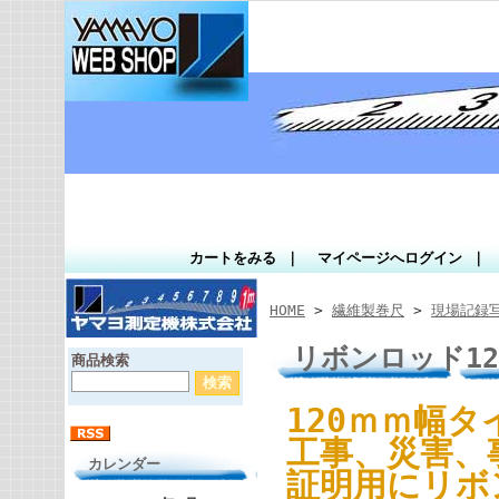
カートをみる
｜
マイページへログイン
｜
HOME
>
繊維製巻尺
>
現場記録
リボンロッド12
商品検索
120ｍｍ幅
工事、災害、
カレンダー
証明用にリボ