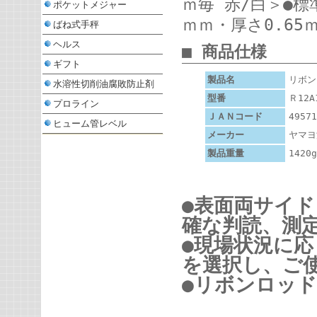
ｍ毎 赤/白＞●標
ポケットメジャー
ｍｍ・厚さ0.65
ばね式手秤
ヘルス
■ 商品仕様
ギフト
製品名
リボン
水溶性切削油腐敗防止剤
型番
Ｒ12A
プロライン
ＪＡＮコード
49571
ヒューム管レベル
メーカー
ヤマヨ
製品重量
1420g
●表面両サイ
確な判読、測
●現場状況に
を選択し、ご
●リボンロッ