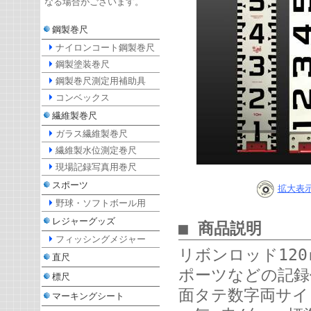
なる場合がございます。
鋼製巻尺
ナイロンコート鋼製巻尺
鋼製塗装巻尺
鋼製巻尺測定用補助具
コンベックス
繊維製巻尺
ガラス繊維製巻尺
繊維製水位測定巻尺
現場記録写真用巻尺
スポーツ
拡大表
野球・ソフトボール用
レジャーグッズ
■ 商品説明
フィッシングメジャー
リボンロッド12
直尺
ポーツなどの記録
標尺
面タテ数字両サイ
マーキングシート