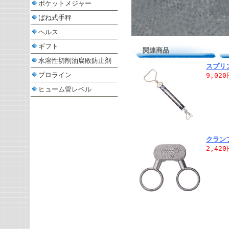
ポケットメジャー
ばね式手秤
ヘルス
ギフト
関連商品
水溶性切削油腐敗防止剤
スプリ
プロライン
9,02
ヒューム管レベル
クラン
2,42