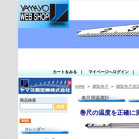
カートをみる
｜
マイページへログイン
｜
HOME
>
鋼製巻尺
>
鋼製巻尺測
巻尺用温度計
商品検索
巻尺の温度を正確に測
カレンダー