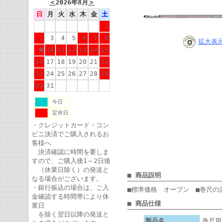
＜
2026年8月
＞
日
月
火
水
木
金
土
1
2
3
4
5
6
7
8
拡大表
9
10
11
12
13
14
15
16
17
18
19
20
21
22
23
24
25
26
27
28
29
30
31
今日
定休日
・クレジットカード・コン
ビニ決済でご購入されるお
客様へ
決済確認に時間を要しま
すので、ご購入後1～2日後
（休業日除く）の発送と
■ 商品説明
なる場合がございます。
・銀行振込の場合は、ご入
■標準価格 オープン ■巻尺の
金確認する時間帯により休
■ 商品仕様
業日
を除く翌日以降の発送と
製品名
巻尺用