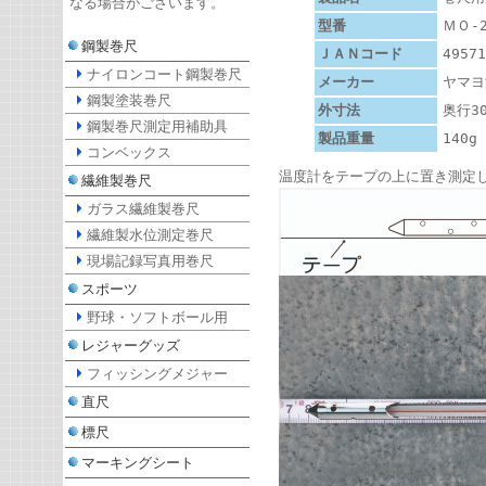
なる場合がございます。
型番
ＭＯ-2
鋼製巻尺
ＪＡＮコード
49571
ナイロンコート鋼製巻尺
メーカー
ヤマヨ
鋼製塗装巻尺
外寸法
奥行30
鋼製巻尺測定用補助具
製品重量
140g
コンベックス
温度計をテープの上に置き測定
繊維製巻尺
ガラス繊維製巻尺
繊維製水位測定巻尺
現場記録写真用巻尺
スポーツ
野球・ソフトボール用
レジャーグッズ
フィッシングメジャー
直尺
標尺
マーキングシート