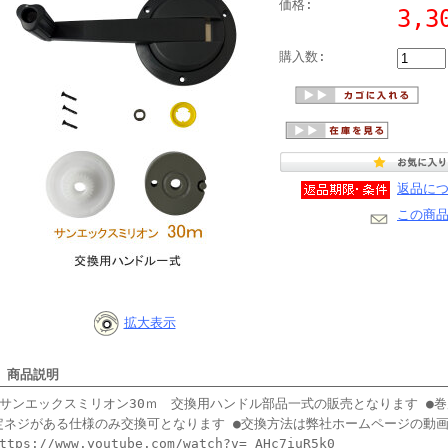
価格:
3,
購入数:
返品に
この商
拡大表示
■ 商品説明
●サンエックスミリオン30ｍ 交換用ハンドル部品一式の販売となります ●
定ネジがある仕様のみ交換可となります ●交換方法は弊社ホームページの動
ttps://www.youtube.com/watch?v=_AHc7iuR5k0