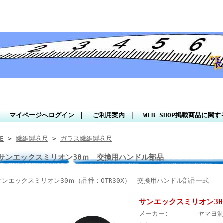
｜
マイページへログイン
｜
ご利用案内
｜
WEB SHOP掲載商品に関
E
>
繊維製巻尺
>
ガラス繊維製巻尺
サンエックスミリオン30ｍ 交換用ハンドル部品
サンエックスミリオン30ｍ（品番：OTR30X） 交換用ハンドル部品一式
サンエックスミリオン3
メーカー:
ヤマヨ