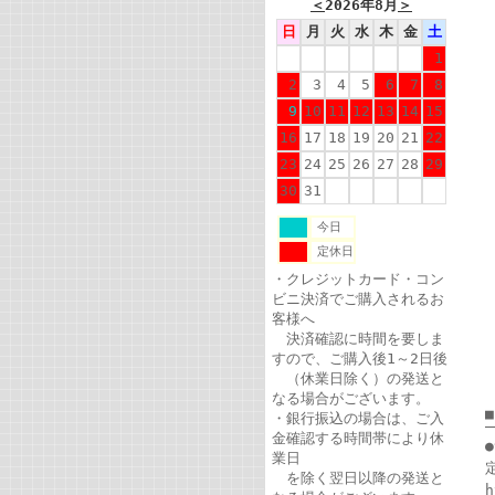
＜
2026年8月
＞
日
月
火
水
木
金
土
1
2
3
4
5
6
7
8
9
10
11
12
13
14
15
16
17
18
19
20
21
22
23
24
25
26
27
28
29
30
31
今日
定休日
・クレジットカード・コン
ビニ決済でご購入されるお
客様へ
決済確認に時間を要しま
すので、ご購入後1～2日後
（休業日除く）の発送と
なる場合がございます。
・銀行振込の場合は、ご入
金確認する時間帯により休
業日
を除く翌日以降の発送と
h